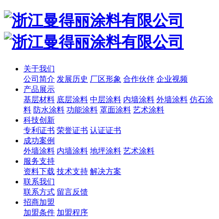
关于我们
公司简介
发展历史
厂区形象
合作伙伴
企业视频
产品展示
基层材料
底层涂料
中层涂料
内墙涂料
外墙涂料
仿石涂
料
防水涂料
功能涂料
罩面涂料
艺术涂料
科技创新
专利证书
荣誉证书
认证证书
成功案例
外墙涂料
内墙涂料
地坪涂料
艺术涂料
服务支持
资料下载
技术支持
解决方案
联系我们
联系方式
留言反馈
招商加盟
加盟条件
加盟程序